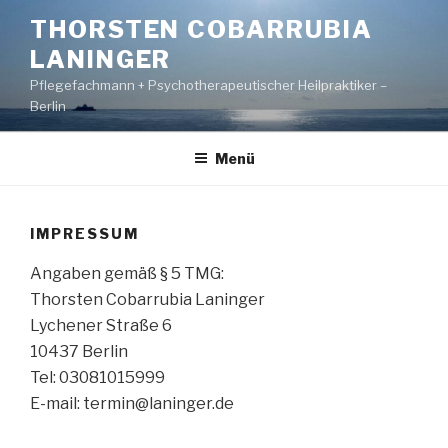
Zum
THORSTEN COBARRUBIA
Inhalt
LANINGER
springen
Pflegefachmann + Psychotherapeutischer Heilpraktiker –
Berlin
Menü
IMPRESSUM
Angaben gemäß § 5 TMG:
Thorsten Cobarrubia Laninger
Lychener Straße 6
10437 Berlin
Tel: 03081015999
E-mail: termin@laninger.de